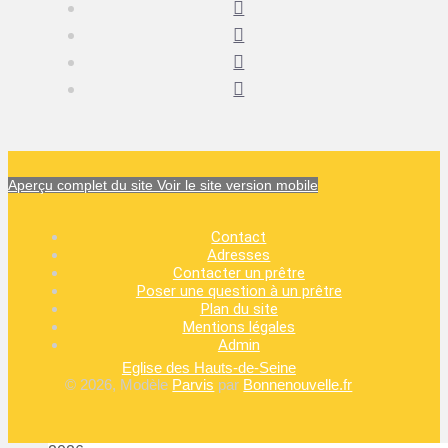
Aperçu complet du site
Voir le site version mobile
Contact
Adresses
Contacter un prêtre
Poser une question à un prêtre
Plan du site
Mentions légales
Admin
Eglise des Hauts-de-Seine
© 2026, Modèle
Parvis
par
Bonnenouvelle.fr