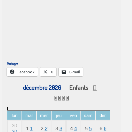
Partager
Facebook
X
E-mail
décembre 2026
Enfants
lun
mar
mer
jeu
ven
sam
dim
30
1
1
2
2
3
3
4
4
5
5
6
6
30