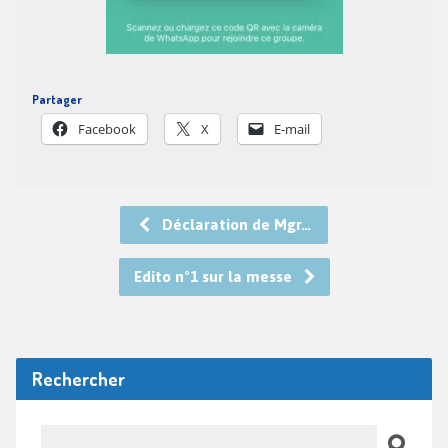
Partager
Facebook
X
E-mail
Déclaration de Mgr…
Edito n°1 sur la messe
Rechercher
Recherche