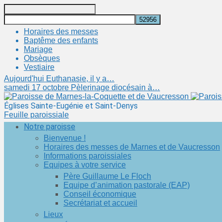
Recherche
Horaires des messes
Baptême des enfants
Mariage
Obsèques
Vestiaire
Aujourd'hui
Euthanasie, il y a…
samedi 17 octobre
Pèlerinage diocésain à…
Églises Sainte-Eugénie et Saint-Denys
Feuille paroissiale
Notre paroisse
Bienvenue !
Horaires des messes de Marnes et de Vaucresson
Informations paroissiales
Equipes à votre service
Père Guillaume Le Floch
Equipe d’animation pastorale (EAP)
Conseil économique
Secrétariat et accueil
Lieux